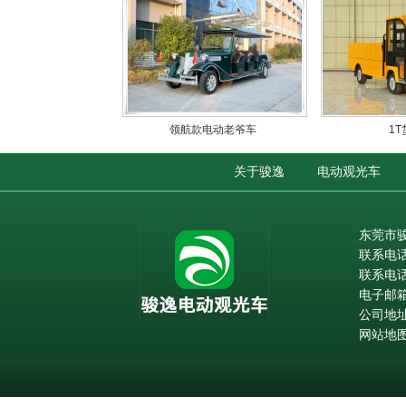
领航款电动老爷车
1
关于骏逸
电动观光车
东莞市
联系电话：
联系电
电子邮箱：
公司地址
网站地